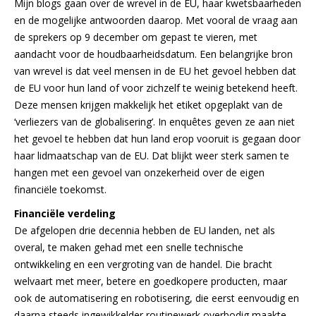
Mijn blogs gaan over de wrevel in de EU, haar kwetsbaarheden
en de mogelijke antwoorden daarop. Met vooral de vraag aan
de sprekers op 9 december om gepast te vieren, met
aandacht voor de houdbaarheidsdatum. Een belangrijke bron
van wrevel is dat veel mensen in de EU het gevoel hebben dat
de EU voor hun land of voor zichzelf te weinig betekend heeft.
Deze mensen krijgen makkelijk het etiket opgeplakt van de
‘verliezers van de globalisering’. In enquêtes geven ze aan niet
het gevoel te hebben dat hun land erop vooruit is gegaan door
haar lidmaatschap van de EU. Dat blijkt weer sterk samen te
hangen met een gevoel van onzekerheid over de eigen
financiële toekomst.
Financiële verdeling
De afgelopen drie decennia hebben de EU landen, net als
overal, te maken gehad met een snelle technische
ontwikkeling en een vergroting van de handel. Die bracht
welvaart met meer, betere en goedkopere producten, maar
ook de automatisering en robotisering, die eerst eenvoudig en
daarna steeds ingewikkelder routinewerk overbodig maakte.