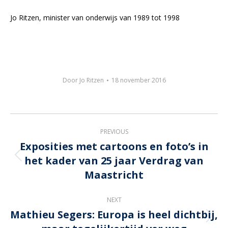
Jo Ritzen, minister van onderwijs van 1989 tot 1998
Door
Jo Ritzen
18 november 2016
Post
PREVIOUS
navigation
Exposities met cartoons en foto’s in
het kader van 25 jaar Verdrag van
Previous
post:
Maastricht
NEXT
Mathieu Segers: Europa is heel dichtbij,
Next