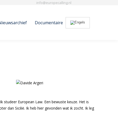
info@europecalling.nl
Nieuwsarchief
Documentaire
Search:
Nieuwsarchief
Documentaire
Search:
n. Ik studeer European Law. Een bewuste keuze. Het is
er dan Sicilië. Ik heb hier gevonden wat ik zocht. Ik leg