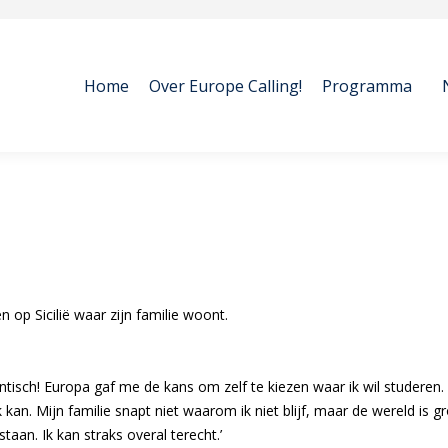
Home
Over Europe Calling!
Programma
Home
Over Europe Calling!
Programma
n op Sicilië waar zijn familie woont.
gantisch! Europa gaf me de kans om zelf te kiezen waar ik wil studere
n. Mijn familie snapt niet waarom ik niet blijf, maar de wereld is grot
taan. Ik kan straks overal terecht.’