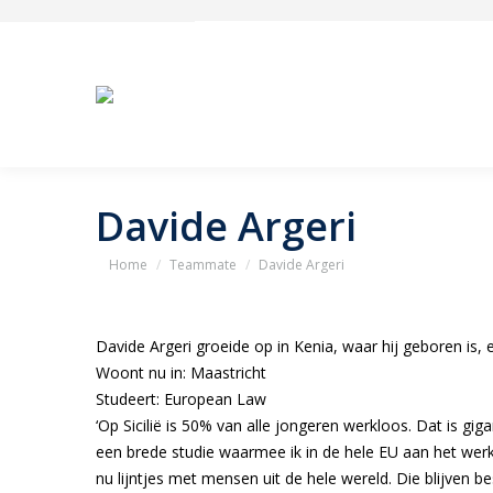
Davide Argeri
Je bent hier:
Home
Teammate
Davide Argeri
Davide Argeri groeide op in Kenia, waar hij geboren is, e
Woont nu in: Maastricht
Studeert: European Law
‘Op Sicilië is 50% van alle jongeren werkloos. Dat is gi
een brede studie waarmee ik in de hele EU aan het werk ka
nu lijntjes met mensen uit de hele wereld. Die blijven bes