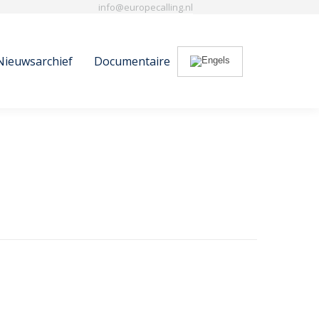
info@europecalling.nl
Nieuwsarchief
Documentaire
Search:
Nieuwsarchief
Documentaire
Search: